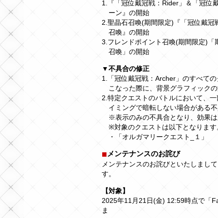
1.『「冠位戴冠戦：Rider」＆「冠位
ーン』の開始
2.聖晶石召喚(期間限定)『「冠位戴冠戦
召喚』の開始
3.フレンドポイント召喚(期間限定)
召喚」の開始
▼不具合の修正
1.「冠位戴冠戦：Archer」のす
こなった際に、背景グラフィックの
2.特定クエストのバトルにおいて、
イミングで暗転しない場合がある不
※表示のみの不具合となり、効果は
※対象のクエストは以下となります
・「オルガマリークエスト_１」
メンテナンスのお詫び
メンテナンスのお詫びといたしまして
す。
【対象】
2025年11月21日(金) 12:59時点で
ま