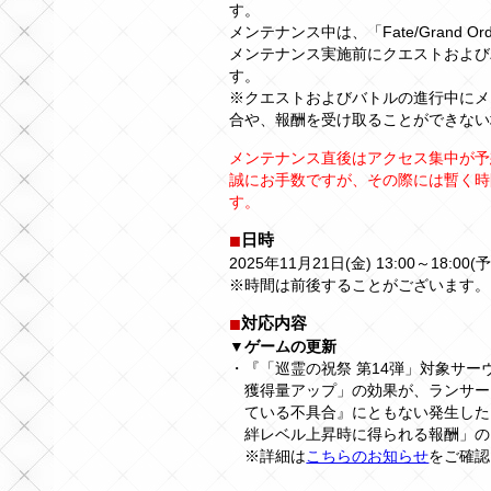
す。
メンテナンス中は、「Fate/Grand 
メンテナンス実施前にクエストおよび
す。
※クエストおよびバトルの進行中にメ
合や、報酬を受け取ることができない
メンテナンス直後はアクセス集中が予
誠にお手数ですが、その際には暫く時
す。
日時
2025年11月21日(金) 13:00～18:00(
※時間は前後することがございます。
対応内容
▼ゲームの更新
・『「巡霊の祝祭 第14弾」対象サ
獲得量アップ」の効果が、ランサー
ている不具合』にともない発生した
絆レベル上昇時に得られる報酬」の
※詳細は
こちらのお知らせ
をご確認