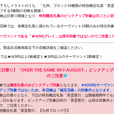
下ろしイラストのうち、「九州」ブロック16種類の特別概念礼装「英
プする3種類の召喚を開催！
喚は日替り開催となり、
特別概念礼装のピックアップ対象は日ごとに切
召喚では、各概念礼装に描かれているサーヴァント15騎のみが排出対
ーヴァントである「★4(SR)グレイ」は排出対象ではないのでご注意く
、聖晶石召喚画面左下の召喚詳細をご確認ください。
喚では★4(SR)以上1枚確定と★3(R)以上のサーヴァント1騎確定！
日替り】「OVER THE SAME SKY-AUGUST-」ピックアッ
のご注意
◆
喚では
概念礼装のみピックアップ対象
となります。
★5(SSR)サーヴァ
アップ対象ではないため、本召喚は「確定召喚」の対象外となります。
喚は日替りとなり、下記の特別概念礼装「英霊星行」は開催期間中でも
い日があります。ピックアップ対象以外の「英霊星行」は排出対象外と
で、ご注意ください。
別概念礼装「英霊星行」【九州ブロック①】