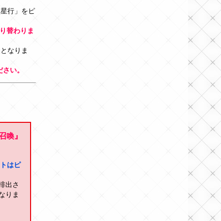
霊星行」をピ
り替わりま
象となりま
ださい。
プ召喚』
ントはピ
排出さ
なりま