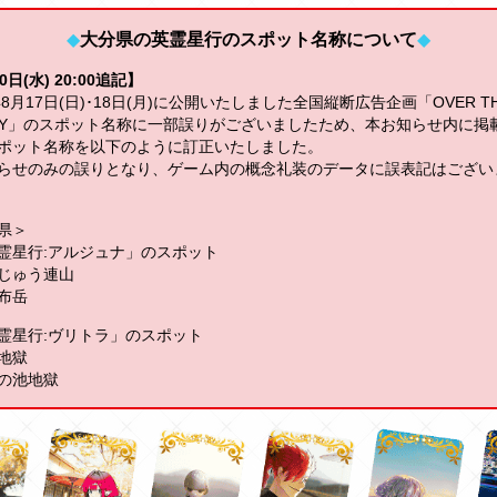
◆
大分県の英霊星行のスポット名称について
◆
0日(水) 20:00追記】
年8月17日(日)･18日(月)に公開いたしました全国縦断広告企画「OVER TH
SKY」のスポット名称に一部誤りがございましたため、本お知らせ内に掲
ポット名称を以下のように訂正いたしました。
らせのみの誤りとなり、ゲーム内の概念礼装のデータに誤表記はござい
県＞
霊星行:アルジュナ」のスポット
じゅう連山
布岳
霊星行:ヴリトラ」のスポット
地獄
の池地獄