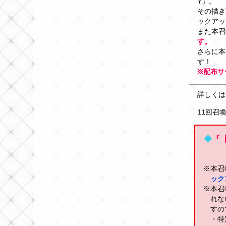
Y」。
その描き
ックアッ
また本召
す。
さらに本
す！
※配布サ
詳しくは
11回召
◆
『【
※本召
ック
※本召
れな
すの
・特