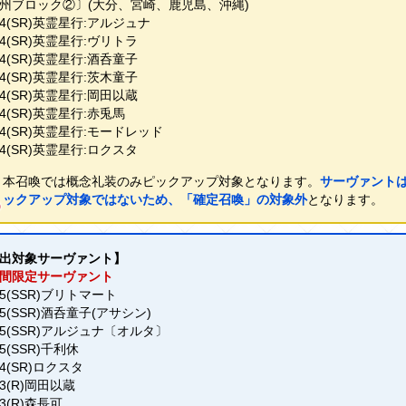
州ブロック②〕(大分、宮崎、鹿児島、沖縄)
4(SR)英霊星行:アルジュナ
4(SR)英霊星行:ヴリトラ
4(SR)英霊星行:酒呑童子
4(SR)英霊星行:茨木童子
4(SR)英霊星行:岡田以蔵
4(SR)英霊星行:赤兎馬
4(SR)英霊星行:モードレッド
4(SR)英霊星行:ロクスタ
本召喚では概念礼装のみピックアップ対象となります。
サーヴァント
ックアップ対象ではないため、「確定召喚」の対象外
となります。
出対象サーヴァント】
間限定サーヴァント
5(SSR)ブリトマート
5(SSR)酒呑童子(アサシン)
5(SSR)アルジュナ〔オルタ〕
5(SSR)千利休
4(SR)ロクスタ
3(R)岡田以蔵
3(R)森長可