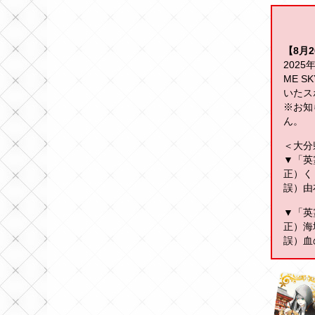
【8月2
2025
ME 
いたス
※お知
ん。
＜大分
▼「英
正）く
誤）由
▼「英
正）海
誤）血