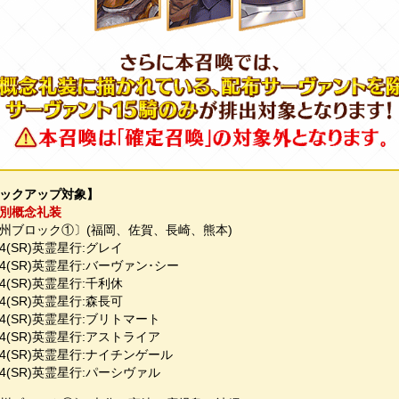
ックアップ対象】
別概念礼装
州ブロック①〕(福岡、佐賀、長崎、熊本)
4(SR)英霊星行:グレイ
4(SR)英霊星行:バーヴァン･シー
4(SR)英霊星行:千利休
4(SR)英霊星行:森長可
4(SR)英霊星行:ブリトマート
4(SR)英霊星行:アストライア
4(SR)英霊星行:ナイチンゲール
4(SR)英霊星行:パーシヴァル