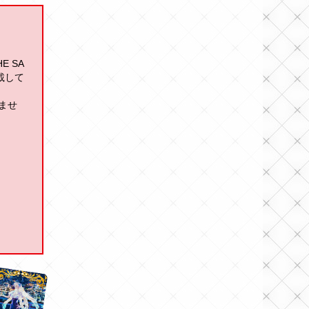
E SA
載して
ませ