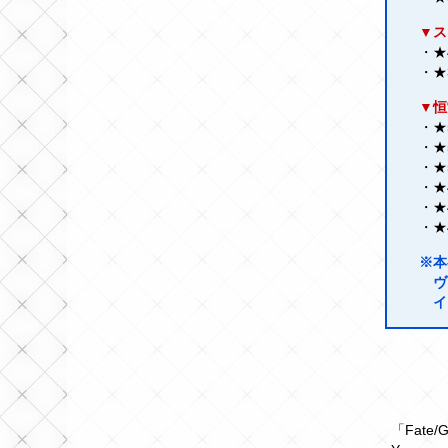
▼ス
・★
・★
▼恒
・★
・★
・★
・★
・★
・★
※本
ヴ
イ
「Fate