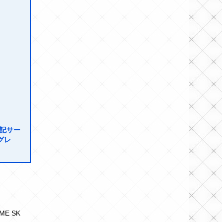
記サー
グレ
ME SK