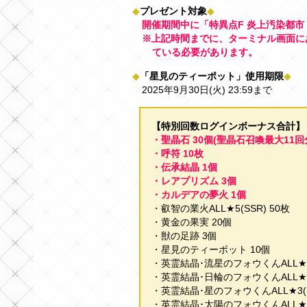
◆
プレゼント対象
◆
開催期間中に「特異点F 炎上汚染都市
※上記時間までに、ターミナル画面に
ている必要があります。
◆
「星見のティーポット」使用期限
◆
2025年9月30日(火) 23:59まで
【特別回数ログインボーナス合計】
・聖晶石 30個(聖晶石召喚最大11回
・呼符 10枚
・伝承結晶 1個
・レアプリズム 3個
・カルデアの夢火 1個
・叡智の業火ALL★5(SSR) 50枚
・黄金の果実 20個
・獣の足跡 3個
・星見のティーポット 10個
・英霊結晶･流星のフォウくんALL★4(
・英霊結晶･日輪のフォウくんALL★4(
・英霊結晶･星のフォウくんALL★3(H
・英霊結晶･太陽のフォウくんALL★3(