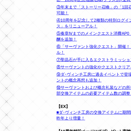
③年末まで「ストーリー召喚」の「1回召喚」
可能！
④10周年を記念して2種類の特別ログ
ス」をリニューアル！
⑤奏章Ⅳまでのメインクエスト消費AP
酬を追加！
⑥「サーヴァント強化クエスト」開催！
ル！
⑦聖晶石が手に入るエクストラミッショ
⑧サーヴァントの強化やクエストクリア
⑨ダ･ヴィンチ工房に過去イベントで登
ントの概念再想も追加！
⑩サーヴァントおよび概念礼装などの所
部交換アイテムの必要アイテム数の調整
【EX】
■ダ･ヴィンチ工房の交換アイテムに期
昨年より増量！