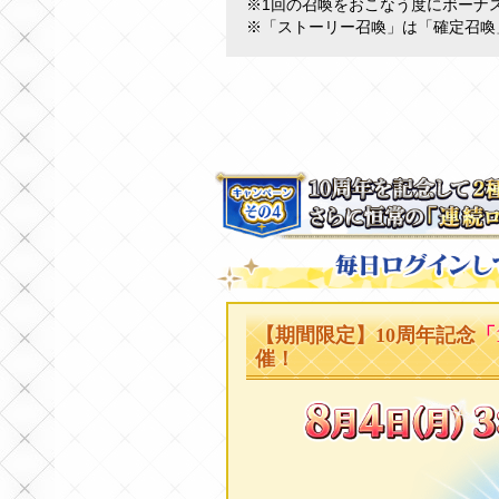
※1回の召喚をおこなう度にボーナ
※「ストーリー召喚」は「確定召喚
【期間限定】10周年記念
「
催！