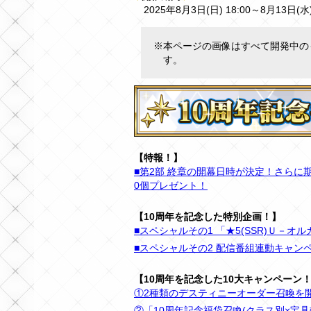
2025年8月3日(日) 18:00～8月13日(水
※本ページの画像はすべて開発中の
す。
【特報！】
■第2部 終章の開幕日時が決定！さらに
0個プレゼント！
【10周年を記念した特別企画！】
■スペシャルその1 「★5(SSR)Ｕ－
■スペシャルその2 配信番組連動キャン
【10周年を記念した10大キャンペーン
①2種類のデスティニーオーダー召喚を
②「10周年記念福袋召喚(クラス別×宝