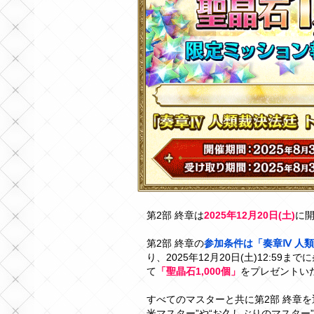
第2部 終章は
2025年12月20日(土)
に
第2部 終章の
参加条件は「奏章Ⅳ 人
り、2025年12月20日(土)12:5
て
「聖晶石1,000個」
をプレゼントい
すべてのマスターと共に第2部 終章
米マスター”や“お久しぶりのマスタ