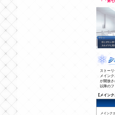
・「第七
ストーリ
メインク
が開放さ
以降のフ
【メインク
メインクエ