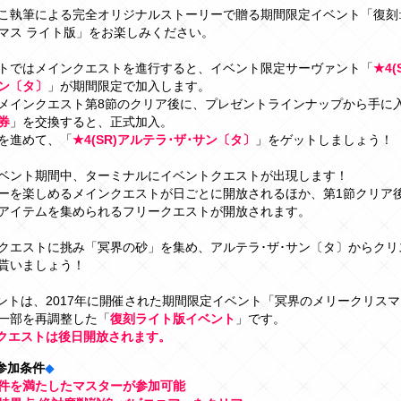
こ執筆による完全オリジナルストーリーで贈る期間限定イベント「復刻
マス ライト版」をお楽しみください。
トではメインクエストを進行すると、イベント限定サーヴァント「
★4
サン〔タ〕
」が期間限定で加入します。
メインクエスト第8節のクリア後に、プレゼントラインナップから手に
券
」を交換すると、正式加入。
を進めて、「
★4(SR)アルテラ･ザ･サン〔タ〕
」をゲットしましょう！
ベント期間中、ターミナルにイベントクエストが出現します！
ーを楽しめるメインクエストが日ごとに開放されるほか、第1節クリア
アイテムを集められるフリークエストが開放されます。
クエストに挑み「冥界の砂」を集め、アルテラ･ザ･サン〔タ〕からクリ
貰いましょう！
ントは、2017年に開催された期間限定イベント「冥界のメリークリス
一部を再調整した「
復刻ライト版イベント
」です。
クエストは後日開放されます。
参加条件
◆
件を満たしたマスターが参加可能