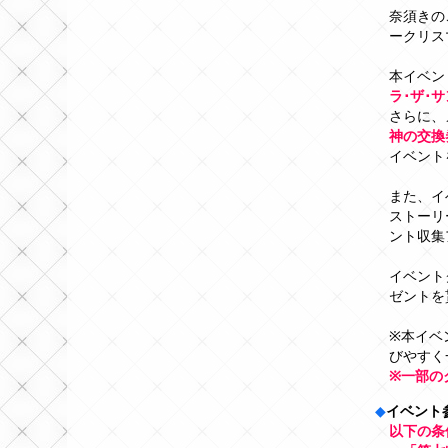
奈須きの
ークリス
本イベン
ラ･ザ･
さらに、
神の交換
イベント
また、イ
ストーリ
ント収集
イベント
ゼントを
※本イベ
びやすく
※一部の
◆
イベント
以下の条