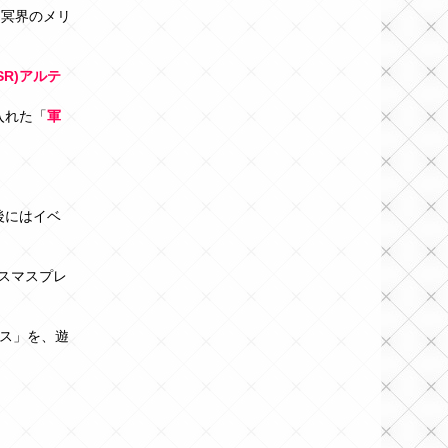
:冥界のメリ
(SR)アルテ
入れた「
軍
後にはイベ
スマスプレ
マス」を、遊