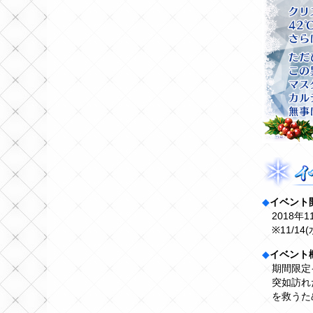
◆
イベント
2018年1
※11/14(
◆
イベント
期間限定
突如訪れ
を救うた